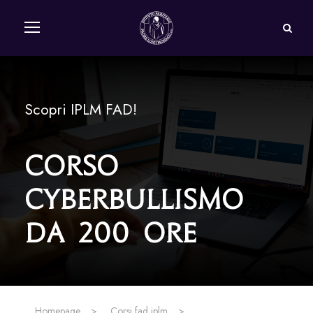
Scopri IPLM FAD!
Corso
Cyberbullismo
da 200 Ore
Homepage
>
Corsi fad iplm
>