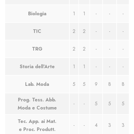
Biologia
1
1
-
-
-
TIC
2
2
-
-
-
TRG
2
2
-
-
-
Storia dell'Arte
1
1
-
-
-
Lab. Moda
5
5
9
8
8
Prog. Tess. Abb.
-
-
5
5
5
Moda e Costume
Tec. App. ai Mat.
-
-
4
3
3
e Proc. Produtt.